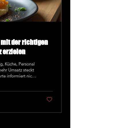
mit der richtigen
 erzielen
ng, Küche, Personal
mehr Umsatz steckt
enu Engineering an.
eine Speisekarte so
starke Gerichte
 Das Ergebnis:...