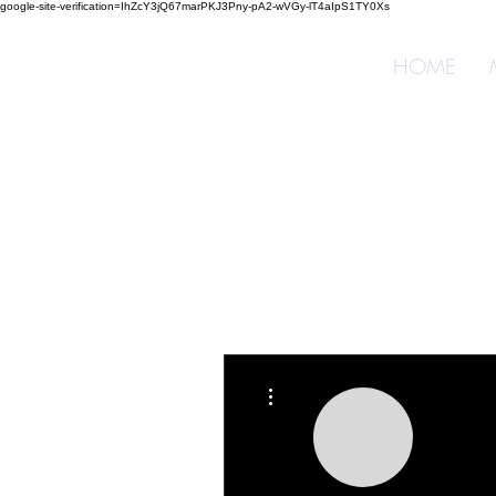
google-site-verification=IhZcY3jQ67marPKJ3Pny-pA2-wVGy-lT4aIpS1TY0Xs
HOME
Weitere Optionen