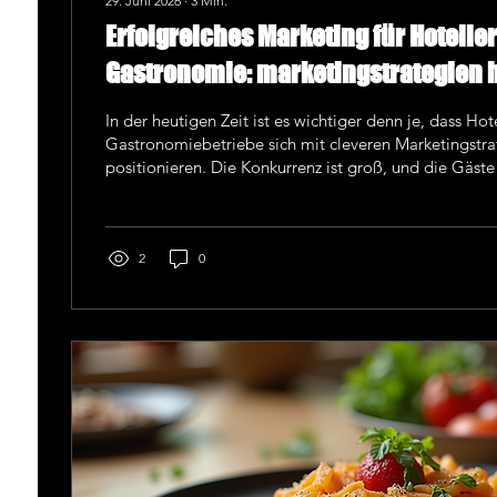
29. Juni 2026
∙
3
Min.
Erfolgreiches Marketing für Hotelle
Gastronomie: marketingstrategien h
gastronomie
In der heutigen Zeit ist es wichtiger denn je, dass Hot
Gastronomiebetriebe sich mit cleveren Marketingstra
positionieren. Die Konkurrenz ist groß, und die Gäst
nur einen guten Service. Sie wollen ein Erlebnis, das 
zum Wiederkommen animiert. Deshalb teile ich mit D
Tipps und Tricks, wie Du mit marketingstrategien hot
Deine Sichtbarkeit erhöhst und mehr Buchungen gene
2
0
marketingstrategien...