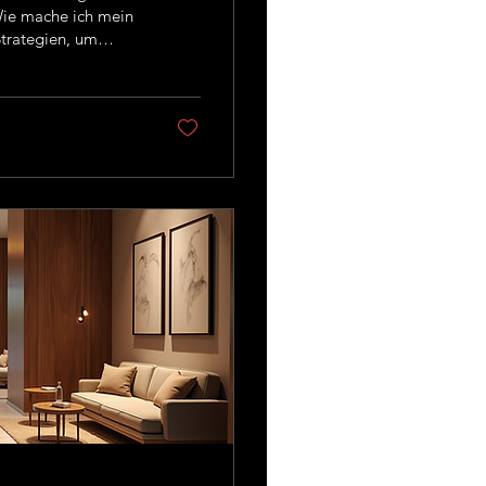
 Wie mache ich mein
Strategien, um
arketing-FAQ für
Fragen rund ums
zbar. Häufig
igsten Fragen im