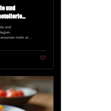
rie und
otellerie
els und
tegien
e erwarten mehr als
sie begeistert und
ir meine besten
ellerie gastronomie
rierst. Warum sind