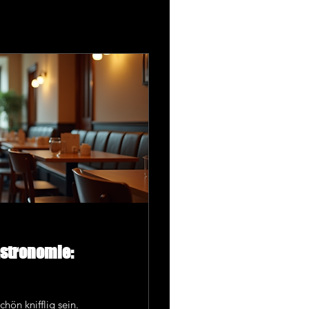
astronomie:
ön knifflig sein.