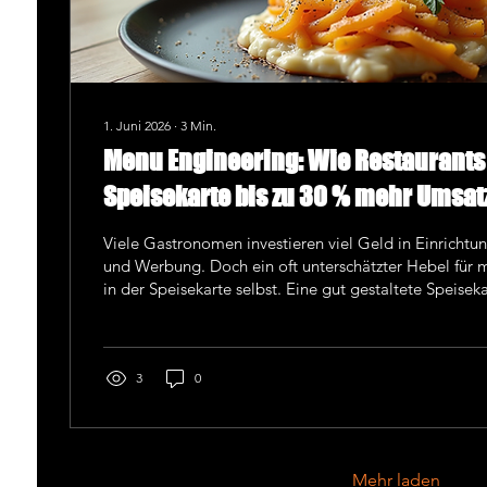
1. Juni 2026
∙
3
Min.
Menu Engineering: Wie Restaurants 
Speisekarte bis zu 30 % mehr Umsatz
Viele Gastronomen investieren viel Geld in Einrichtu
und Werbung. Doch ein oft unterschätzter Hebel für 
in der Speisekarte selbst. Eine gut gestaltete Speisekarte informiert nicht
nur, sie verkauft. Genau hier setzt das sogenannte M
Mit cleveren psychologischen Strategien kannst Du D
optimieren, dass der Durchschnittsbon steigt, margen
besser verkauft werden und Zusatzverkäufe zunehmen.
3
0
Mehr laden