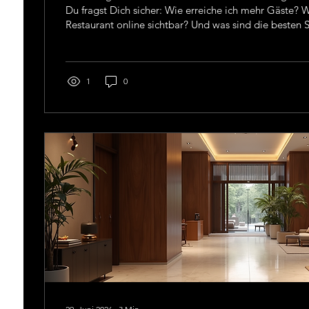
Du fragst Dich sicher: Wie erreiche ich mehr Gäste?
Restaurant online sichtbar? Und was sind die besten 
Stammkunden zu gewinnen? Genau hier setzt mein M
Gastronomen an. Ich beantworte Deine wichtigsten 
Marketing – praxisnah, verständlich und direkt umset
gestellte Marketingfragen Gastronomie: Deine wicht
1
0
Überblick Marketing ist kein...