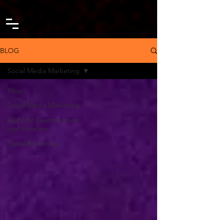
google-site-verification=IhZcY3jQ67marPKJ3Pny-pA2-wVGy-
lT4aIpS1TY0Xs
BLOG
Social Media Marketing
Blog
Social Media Marketing
Apps für Gastronomen
und Hoteliers
Social Recruiting