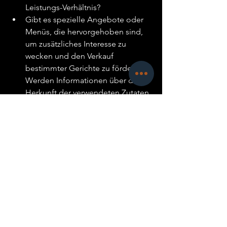
Leistungs-Verhältnis?
Gibt es spezielle Angebote oder 
Menüs, die hervorgehoben sind, 
um zusätzliches Interesse zu 
wecken und den Verkauf 
bestimmter Gerichte zu fördern?
Werden Informationen über die 
Herkunft der verwendeten Zutaten 
angegeben
Design und Layout
Passt das Design und das Layout 
der Speisekarte zur Marke und 
Identität des Restaurants?
Ist die Schriftart leicht lesbar und 
angemessen groß?
Ist die Speisekarte gut strukturiert 
und übersichtlich, mit klar 