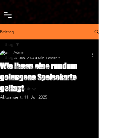
google-site-verification=IhZcY3jQ67marPKJ3Pny-pA2-wVGy-
lT4aIpS1TY0Xs
Beitrag
Blog
Admin
Blog
24. Jan. 2024
4 Min. Lesezeit
Wie Ihnen eine rundum
Social Media Marketing
gelungene Speisekarte
Apps für Gastronomen und Hoteliers
gelingt
Social Recruiting
Aktualisiert:
11. Juli 2025