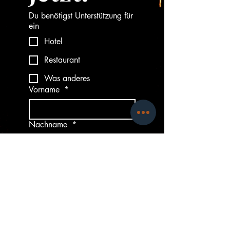
Du benötigst Unterstützung für
ein
Hotel
Restaurant
Was anderes
Vorname
*
Nachname
*
Email
*
Telefonnummer
*