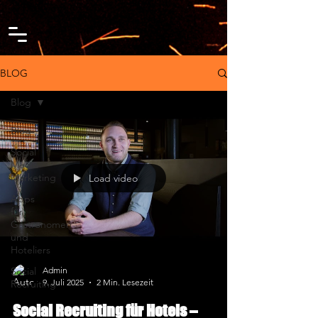
google-site-verification=IhZcY3jQ67marPKJ3Pny-pA2-wVGy-
lT4aIpS1TY0Xs
BLOG
Blog
Blog
Social
Media
Marketing
Load video
Apps
für
Gastronomen
und
Hoteliers
Social
Admin
9. Juli 2025
2 Min. Lesezeit
Recruiting
Social Recruiting für Hotels –