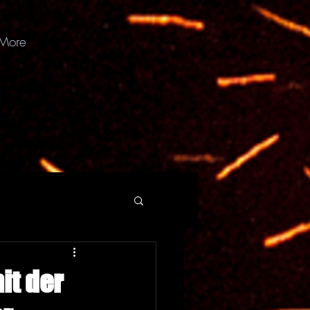
More
it der