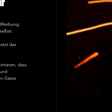
hr
d Werbung. 
elbst.  
setzt das 
imieren, dass 
 und 
hr Gäste 