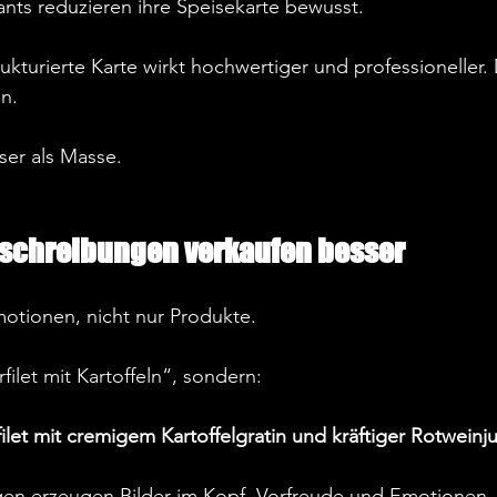
ants reduzieren ihre Speisekarte bewusst.  
trukturierte Karte wirkt hochwertiger und professioneller. 
n.  
ser als Masse.  
schreibungen verkaufen besser
tionen, nicht nur Produkte.  
filet mit Kartoffeln“, sondern:  
ilet mit cremigem Kartoffelgratin und kräftiger Rotweinj
en erzeugen Bilder im Kopf, Vorfreude und Emotionen. 