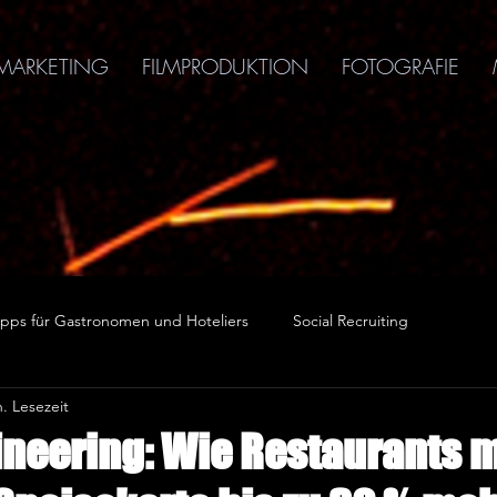
MARKETING
FILMPRODUKTION
FOTOGRAFIE
pps für Gastronomen und Hoteliers
Social Recruiting
. Lesezeit
neering: Wie Restaurants m