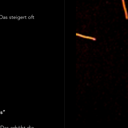
Das steigert oft 
us“
Das erhöht die 