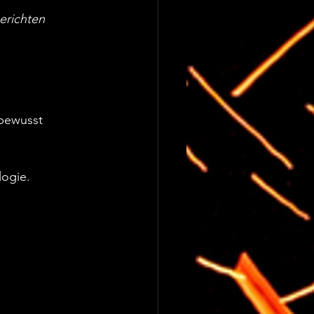
erichten
bewusst 
ogie.  