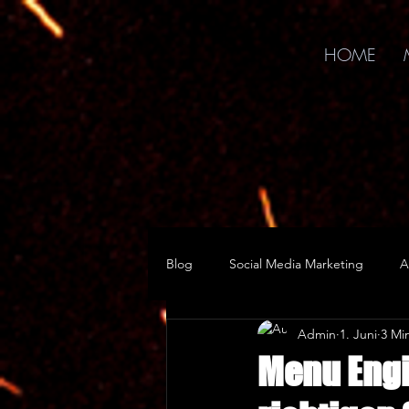
google-site-verification=IhZcY3jQ67marPKJ3Pny-pA2-wVGy-lT4aIpS1TY0Xs
HOME
Blog
Social Media Marketing
A
Admin
1. Juni
3 Min
Menu Engi